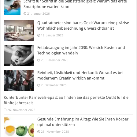
Schritt für Schritt in die Selbstständigkeit: Warum das erste
Smartphone warten kann
21. Januar 2026
Quadratmeter sind bares Geld: Warum eine präzise
Wohnflächenberechnung unverzichtbar ist
19. Januar 2026
Fettabsaugung im Jahr 2030: Wie sich Kosten und
Technologien wandeln
23. Dezember 2025
Reinheit, Löslichkeit und Herkunft: Worauf es bei
modernem Creatin wirklich ankommt
2. Dezember 2025
Kunterbunter Karnevals-Spaß: So finden Sie das perfekte Outfit für die
fünfte Jahreszeit
26. November 2025
Gesunde Ernährung im Alltag: Wie Sie Ihren Körper
optimal unterstützen
25. November 2025